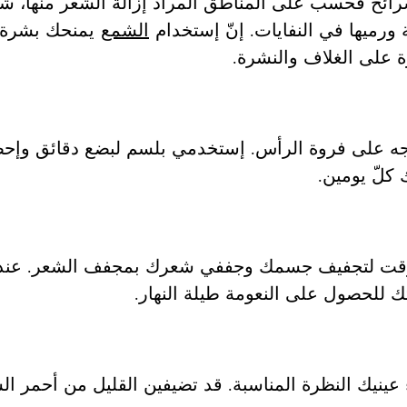
ائح فحسب على المناطق المراد إزالة الشعر منها، شد
ورميها في النفايات. إنّ إستخدام
الشمع
يمنحك بشرة ن
ة على الغلاف والنشرة.
 على فروة الرأس. إستخدمي بلسم لبضع دقائق وإحصلي
كلّ يومين.
لوقت لتجفيف جسمك وجففي شعرك بمجفف الشعر. عند
حصول على النعومة طيلة النهار.
عينيك النظرة المناسبة. قد تضيفين القليل من أحمر الش