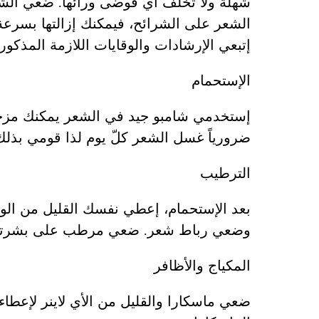
شهلة ولا تخلف أي فوضى ورائها. ضعي الشر
الشعر على الشرائح، فيمكنك إزالتها بسرعة 
إتبعي الإرشادات والوقايات اللازمة المذكور
الإستحمام
إستخدمي شامبو جيد في الشعر يمكنك مزجه
ضرورياً غسل الشعر كلّ يوم لذا قومي بذلك 
الترطيب
بعد الإستحمام، إعطي نفسك القليل من ا
وضعي رباط شعر. ضعي مرطب على بشرتك لل
المكياج والأظافر
ضعي ماسكارا والقليل من الأي لاينر لإعطاء 