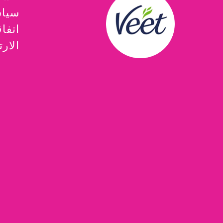
سياس
اتفا
الارت