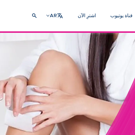
قناة يوتيوب
اشترِ الآن
AR
صائح